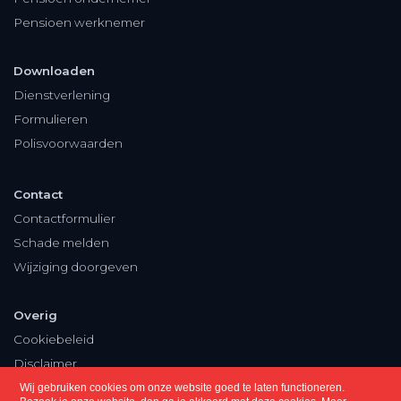
Pensioen werknemer
Downloaden
Dienstverlening
Formulieren
Polisvoorwaarden
Contact
Contactformulier
Schade melden
Wijziging doorgeven
Overig
Cookiebeleid
Disclaimer
Privacy
Wij gebruiken cookies om onze website goed te laten functioneren.