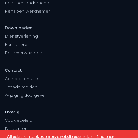
Pensioen ondernemer
Pensioen werknemer
Downloaden
Dienstverlening
Formulieren
Polisvoorwaarden
Contact
Contactformulier
Schade melden
Wijziging doorgeven
Overig
Cookiebeleid
Disclaimer
Privacy
Wij gebruiken cookies om onze website goed te laten functioneren.