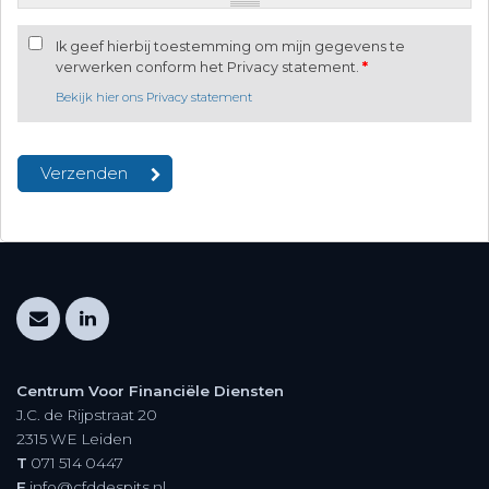
Ik geef hierbij toestemming om mijn gegevens te
verwerken conform het Privacy statement.
*
Bekijk hier ons Privacy statement
Centrum Voor Financiële Diensten
J.C. de Rijpstraat 20
2315 WE
Leiden
T
071 514 0447
E
info@cfddespits.nl