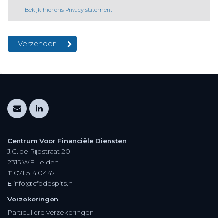
Bekijk hier ons Privacy statement
Centrum Voor Financiële Diensten
J.C. de Rijpstraat 20
2315 WE
Leiden
T
071 514 0447
E
info@cfddespits.nl
Verzekeringen
Particuliere verzekeringen